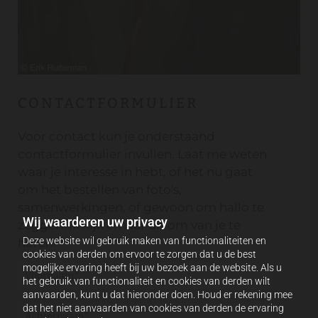
CONTACTFORMULIER
Voor contact kun je onderstaand
contactformulier invullen. Laat me weten
waar je interesse in hebt, of het nu gaat
om het bestellen van foto's,
samenwerkingen, of gewoon om hallo te
Wij waarderen uw privacy
zeggen. Ik kijk ernaar uit om van je te
Deze website wil gebruik maken van functionaliteiten en
horen!
cookies van derden om ervoor te zorgen dat u de best
mogelijke ervaring heeft bij uw bezoek aan de website. Als u
het gebruik van functionaliteit en cookies van derden wilt
aanvaarden, kunt u dat hieronder doen. Houd er rekening mee
dat het niet aanvaarden van cookies van derden de ervaring