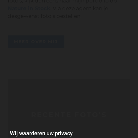
foto's, kijk dan eens naar mijn
portfolio
op
Nature in Stock
. Via deze agent kan je
desgewenst foto’s bestellen.
MEER OVER MIJ
RECENTE FOTO'S
Wij waarderen uw privacy