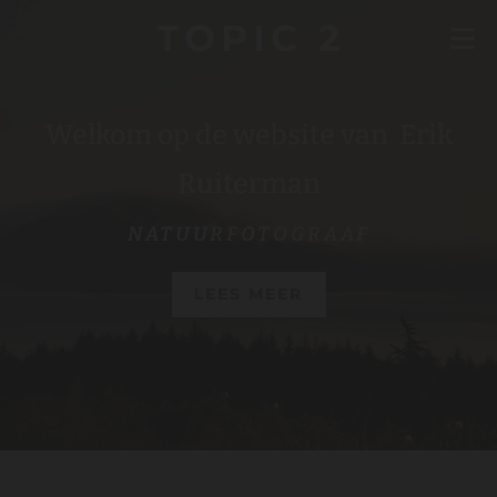
TOPIC 2
Welkom op de website van Erik
Ruiterman
NATUURFOTOGRAAF
LEES MEER